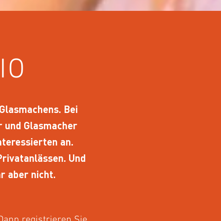
IO
s Glasmachens. Bei
or und Glasmacher
teressierten an.
Privatanlässen. Und
 aber nicht.
Dann registrieren Sie